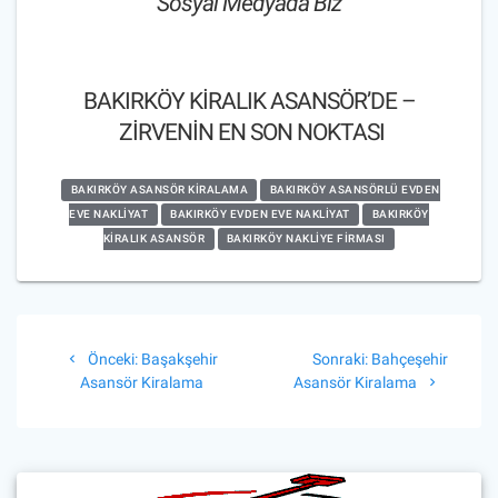
Sosyal Medyada Biz
BAKIRKÖY KİRALIK ASANSÖR’DE –
ZİRVENİN EN SON NOKTASI
BAKIRKÖY ASANSÖR KIRALAMA
BAKIRKÖY ASANSÖRLÜ EVDEN
EVE NAKLIYAT
BAKIRKÖY EVDEN EVE NAKLIYAT
BAKIRKÖY
KIRALIK ASANSÖR
BAKIRKÖY NAKLIYE FIRMASI
Yazı
Önceki
Sonraki
Önceki:
Başakşehir
Sonraki:
Bahçeşehir
gezinmesi
yazı:
yazı:
Asansör Kiralama
Asansör Kiralama